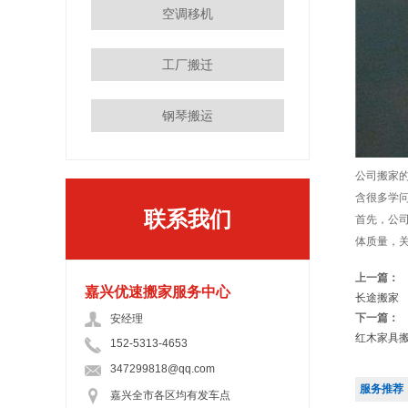
空调移机
工厂搬迁
钢琴搬运
公司搬家
含很多学
联系我们
首先，公
体质量，
上一篇：
嘉兴优速搬家服务中心
长途搬家
下一篇：
安经理
红木家具
152-5313-4653
347299818@qq.com
服务推荐
嘉兴全市各区均有发车点