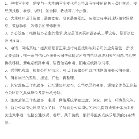
1、寻找写字楼：需要与一大堆的写字楼代理公司及写字楼的销售人员打交道。要
经历找楼、看楼、谈判、签合同、收楼等几个步骤。
2、大规模的设计装修：装修竞标、研究装修图纸、装修过程中到现场做实际勘
察、装修验收、装修后的维修服务。
3、办公设备：根据新办公室的需求,决定是否购买新设备或二手设备、是否该处
理旧设备。
4、电话、网络系统：搬家后是否正常运行将直接影响到公司的业务运营，所以一
定要搞好，找一家电信代办服务公司帮你搞定所有与电话系统相关的问题,包括交
换机移机、新电话线路申请、语音信箱申请、旧电话线路取消等。
5、强弱电布线：根据公司的情况，可以让装修公司或电话网络服务公司去做。
6、所有物品的整理、搬运、打包、再整理。
7、其它准备工作也很多：迁址通知的发布、公司执照的变更、通知全体员工到新
办公区后的具体座位及新分机号码。
8、搬家后续工作也很多：电话、网络系统平稳过度、保安、保洁、环境美化等。
9、新办公室周边环境深入了解：了解新办公室周边的环境,提前通知全体员工相
关注意事项：包括交通状况、餐厅、乘车路线、银行等服务或娱乐场所的分布情
况。